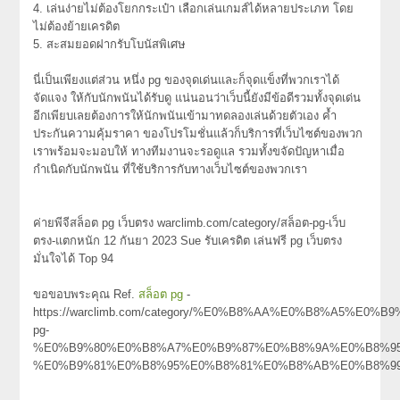
4. เล่นง่ายไม่ต้องโยกกระเป๋า เลือกเล่นเกมส์ได้หลายประเภท โดย
ไม่ต้องย้ายเครดิต
5. สะสมยอดฝากรับโบนัสพิเศษ
นี่เป็นเพียงแต่ส่วน หนึ่ง pg ของจุดเด่นและก็จุดแข็งที่พวกเราได้
จัดแจง ให้กับนักพนันได้รับดู แน่นอนว่าเว็บนี้ยังมีข้อดีรวมทั้งจุดเด่น
อีกเพียบเลยต้องการให้นักพนันเข้ามาทดลองเล่นด้วยตัวเอง ค้ำ
ประกันความคุ้มราคา ของโปรโมชั่นแล้วก็บริการที่เว็บไซต์ของพวก
เราพร้อมจะมอบให้ ทางทีมงานจะรอดูแล รวมทั้งขจัดปัญหาเมื่อ
กำเนิดกับนักพนัน ที่ใช้บริการกับทางเว็บไซต์ของพวกเรา
ค่ายพีจีสล็อต pg เว็บตรง warclimb.com/category/สล็อต-pg-เว็บ
ตรง-แตกหนัก 12 กันยา 2023 Sue รับเครดิต เล่นฟรี pg เว็บตรง
มั่นใจได้ Top 94
ขอขอบพระคุณ Ref.
สล็อต pg
-
https://warclimb.com/category/%E0%B8%AA%E0%B8%A5%E0
pg-
%E0%B9%80%E0%B8%A7%E0%B9%87%E0%B8%9A%E0%B8%9
%E0%B9%81%E0%B8%95%E0%B8%81%E0%B8%AB%E0%B8%9