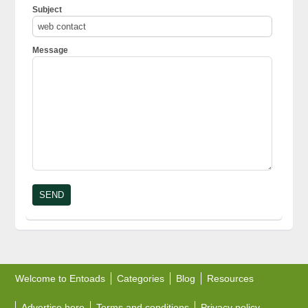
Subject
Message
Welcome to Entoads
Categories
Blog
Resources
Advertise here
Terms and conditions
Privacy policy