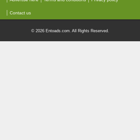
Contact us
© 2026 Entoads.com. All Rights Reserved.