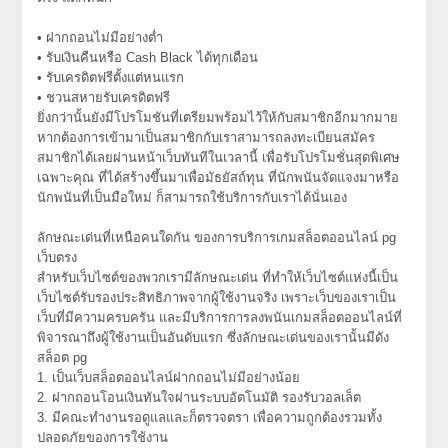
• ฝากถอนไม่มีอย่างต่ำ
• รับเงินคืนหรือ Cash Black ได้ทุกเดือน
• รับเครดิตฟรีตั้งแต่หนแรก
• ชวนสหายรับเครดิตฟรี
ยิ่งกว่านั้นยังมีโปรโมชันที่เตรียมพร้อมไว้ให้กับสมาชิกอีกมากมาย
หากต้องการเข้ามาเป็นสมาชิกกับเราสามารถลงทะเบียนสมัคร
สมาชิกได้เลยผ่านหน้าเว็บทันทีในเวลานี้ เพื่อรับโปรโมชั่นสุดพิเศษ
เฉพาะคุณ ที่ได้สร้างขึ้นมาเพื่อมัธยัสถ์ทุน ที่นักพนันจัดแจงมาหรือ
นักพนันที่เป็นมือใหม่ ก็สามารถใช้บริการกับเราได้นั่นเอง
ลักษณะเด่นที่เหนือคนใดกัน ของการบริการเกมสล็อตออนไลน์ pg
เว็บตรง
สำหรับเว็บไซต์ของพวกเรามีลักษณะเด่น ที่ทำให้เว็บไซต์แห่งนี้เป็น
เว็บไซต์รับรองประสิทธิภาพจากผู้ใช้งานจริง เพราะเว็บของเราเป็น
เว็บที่มีความครบครัน และมีบริการการลงพนันเกมสล็อตออนไลน์ที่
พิจารณาถึงผู้ใช้งานเป็นอันดับแรก ซึ่งลักษณะเด่นของเรานั้นมีดัง
สล็อต pg
1. เป็นเว็บสล็อตออนไลน์ฝากถอนไม่มีอย่างน้อย
2. ฝากถอนโอนเงินทันใจผ่านระบบอัตโนมัติ รองรับวอลเล็ต
3. มีคณะทำงานรอดูแลและก็ตรวจตรา เพื่อความถูกต้องรวมทั้ง
ปลอดภัยของการใช้งาน